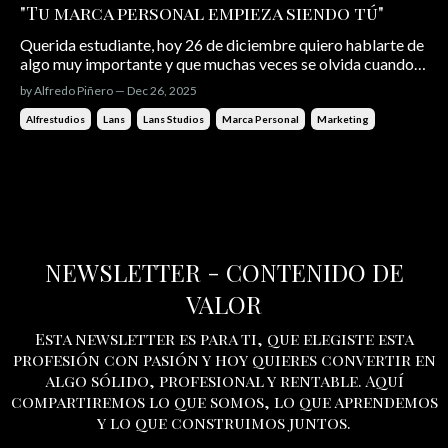
"Tu marca personal empieza siendo tú"
Querida estudiante, hoy 26 de diciembre quiero hablarte de
algo muy importante y que muchas veces se olvida cuando
hablamos de marketing, redes sociales y contenido: tu
by Alfredo Piñero — Dec 26, 2025
esencia, tu personalidad propia. La marca personal no se
trata de aparentar, ni de copiar lo que está de moda, ni de
Alfrestudios
Lans
Lans Studios
Marca Personal
Marketing
convertirte...
NEWSLETTER - CONTENIDO DE
VALOR
Esta newsletter es para ti, que elegiste esta
profesión con pasión y hoy quieres convertir en
algo sólido, profesional y rentable. Aquí
compartiremos lo que somos, lo que aprendemos
y lo que construimos juntos.