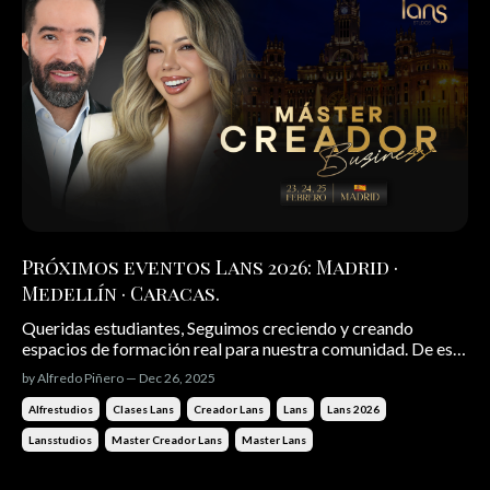
Próximos eventos Lans 2026: Madrid ·
Medellín · Caracas.
Queridas estudiantes, Seguimos creciendo y creando
espacios de formación real para nuestra comunidad. De esta
manera seguimos creciendo, cruzando fronteras y creando
by Alfredo Piñero — Dec 26, 2025
espacios reales de aprendizaje, encuentro y evolución
profesional. Este año 2026 Lans llega a tres ciudades muy
Alfrestudios
Clases Lans
Creador Lans
Lans
Lans 2026
especiales y quería...
Lansstudios
Master Creador Lans
Master Lans