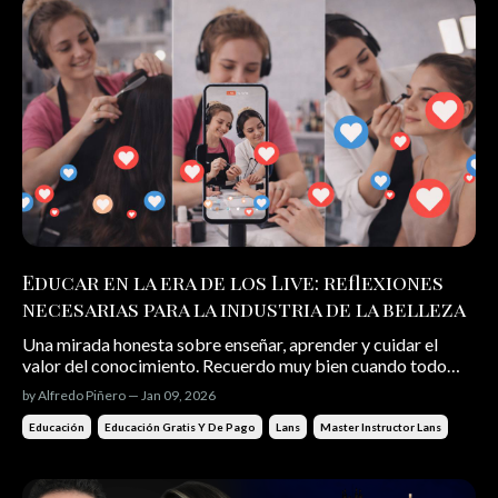
Educar en la era de los Live: reflexiones
necesarias para la industria de la belleza
Una mirada honesta sobre enseñar, aprender y cuidar el
valor del conocimiento. Recuerdo muy bien cuando todo
comenzó a cambiar. Al principio, enseñar era algo íntimo. Un
by Alfredo Piñero — Jan 09, 2026
salón, una mesa, un grupo pequeño. Los estudiantes miraban
alrededor de la mesa, preguntaban, practicaban entre ellas
Educación
Educación Gratis Y De Pago
Lans
Master Instructor Lans
o en sus ...