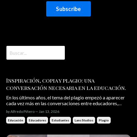
Subscribe
Inspiración, copia y plagio: una
conversación necesaria en la educación.
En los últimos años, el tema del plagio empezó a aparecer
cada vez más en las conversaciones entre educadores,
estudiantes y profesionales. No porque antes no existiera,
by Alfredo Piñero — Jan 13, 2026
sino porque hoy se ve más. Las ideas viajan rápido, el
contenido se comparte con facilidad y, en medio de todo
Educación
Educadores
Estudiantes
Lans Studios
Plagio
eso, la línea en...